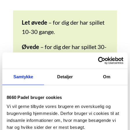
Let øvede
– for dig der har spillet
10-30 gange.
Øvede
– for dig der har spillet 30-
50 gange og spiller kamp 1-2
gange om ugen.
Samtykke
Detaljer
Om
Rutineret
– for dig der har spillet
over 50 gange og spiller 2-3 gange
8660 Padel bruger cookies
om ugen.
Vi vil gerne tilbyde vores brugere en overskuelig og
brugervenlig hjemmeside. Derfor bruger vi cookies til at
indsamle informationer om, hvor mange besøgende vi
Vi arrangerer desuden to store
har og hvilke sider der er mest besøgt.