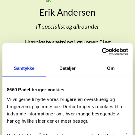
Erik Andersen
IT-specialist og allrounder
Hyppigste sætning i gruppen ”Jeg
tager lige noget vin med”
Samtykke
Detaljer
Om
Michael Thrane
8660 Padel bruger cookies
Økonomichefen
Vi vil gerne tilbyde vores brugere en overskuelig og
brugervenlig hjemmeside. Derfor bruger vi cookies til at
Hyppigste sætning i gruppen
indsamle informationer om, hvor mange besøgende vi
”Det skal vi have en pris på”
har og hvilke sider der er mest besøgt.