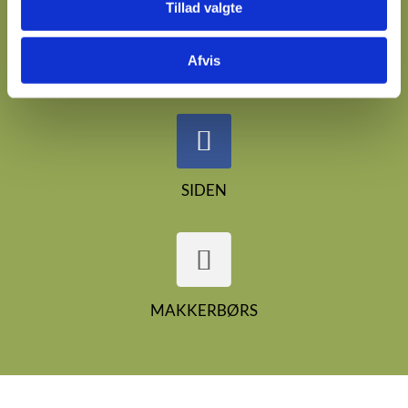
Tillad valgte
Vi er meget aktive på
Facebook. Følg os:
Afvis
SIDEN
MAKKERBØRS